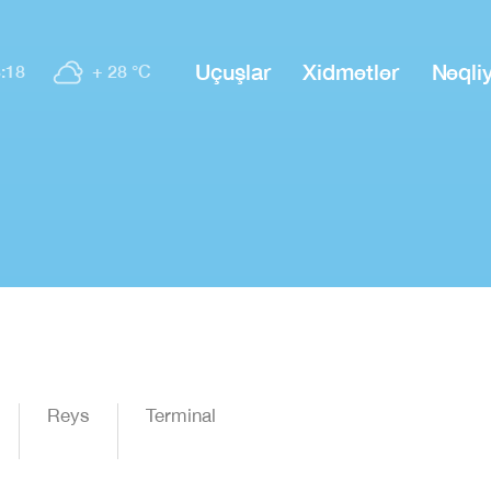
Uçuşlar
Xidmətlər
Nəqli
:18
+ 28 °C
Reys
Terminal