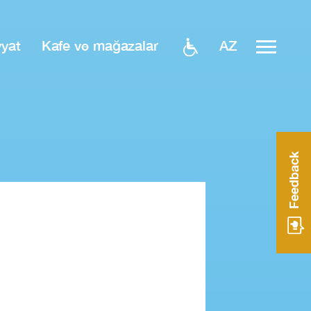
AZ
yyat
Kafe və mağazalar
Feedback