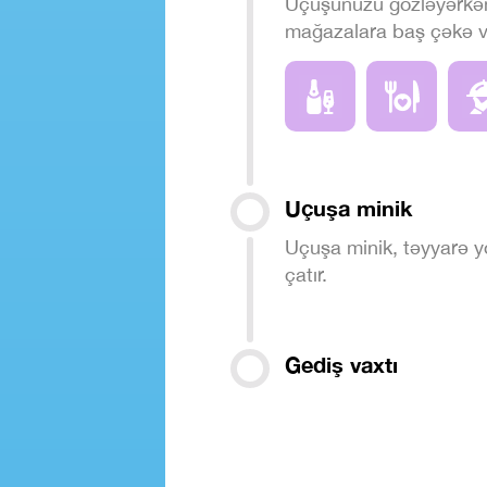
Uçuşunuzu gözləyərkən
mağazalara baş çəkə və
Uçuşa minik
Uçuşa minik, təyyarə 
çatır.
Gediş vaxtı