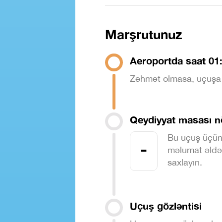
Marşrutunuz
Aeroportda saat 01
Zəhmət olmasa, uçuşa 3
Qeydiyyat masası n
Bu uçuş üçün
-
məlumat əldə 
saxlayın.
Uçuş gözləntisi