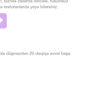
, biznes zallarda dincələ, rüsumsuz
 restoranlarda yeyə bilərsiniz.
yola düşməzdən 20 dəqiqə əvvəl başa