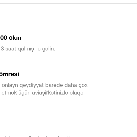
:00 olun
 saat qalmış -ə gəlin.
ömrəsi
 onlayn qeydiyyat barədə daha çox
etmək üçün aviaşirkətinizlə əlaqə