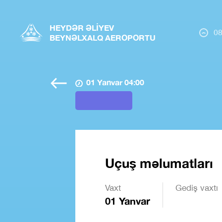
HEYDƏR ƏLIYEV
08
BEYNƏLXALQ AEROPORTU
01 Yanvar 04:00
Uçuş məlumatları
Vaxt
Gediş vaxtı
01 Yanvar