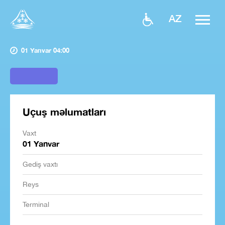
AZ
01 Yanvar 04:00
Uçuş məlumatları
Vaxt
01 Yanvar
Gediş vaxtı
Reys
Terminal