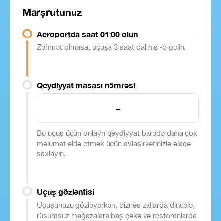
Marşrutunuz
Aeroportda saat 01:00 olun
Zəhmət olmasa, uçuşa 3 saat qalmış -ə gəlin.
Qeydiyyat masası nömrəsi
-
Bu uçuş üçün onlayn qeydiyyat barədə daha çox
məlumat əldə etmək üçün aviaşirkətinizlə əlaqə
saxlayın.
Uçuş gözləntisi
Uçuşunuzu gözləyərkən, biznes zallarda dincələ,
rüsumsuz mağazalara baş çəkə və restoranlarda