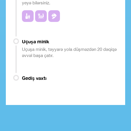
yeyə bilərsiniz.
Uçuşa minik
Uçuşa minik, təyyarə yola düşməzdən 20 dəqiqə
əvvəl başa çatır.
Gediş vaxtı