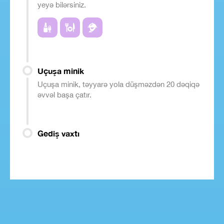
yeyə bilərsiniz.
Uçuşa minik
Uçuşa minik, təyyarə yola düşməzdən 20 dəqiqə
əvvəl başa çatır.
Gediş vaxtı