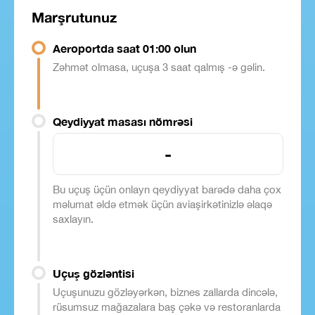
Marşrutunuz
Aeroportda saat 01:00 olun
Zəhmət olmasa, uçuşa 3 saat qalmış -ə gəlin.
Qeydiyyat masası nömrəsi
-
Bu uçuş üçün onlayn qeydiyyat barədə daha çox
məlumat əldə etmək üçün aviaşirkətinizlə əlaqə
saxlayın.
Uçuş gözləntisi
Uçuşunuzu gözləyərkən, biznes zallarda dincələ,
rüsumsuz mağazalara baş çəkə və restoranlarda