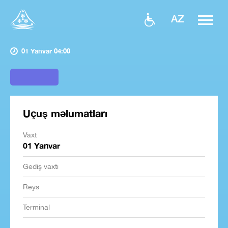
AZ
01 Yanvar 04:00
Uçuş məlumatları
Vaxt
01 Yanvar
Gediş vaxtı
Reys
Terminal