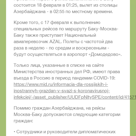
состоится 18 февраля в 01:25, вылет из столицы
Азербайджана - в 02:55 по местному времени.
Кроме того, с 17 февраля к выполнению
специальных рейсов по маршруту Баку-Москва-
Баку также приступает Национальный
авиаперевозчик AZAL. Полеты с частотой два
раза в неделю - по средам и воскресеньям -
будут осуществляться в аэропорт «Домодедово».
Только лица, указанные в списке на сайте
Министерства иностранных дел РФ, имеют права
въезда в Россию в период пандемии COVID-19:
https://www.mid.ru/informacia-dla-rossijskih-i-
inostrannyh-grazdan-v-svazi-s-koronavirusnoj-
infekciej/-/asset_publisher/UUDFpNltySPE/content/id/4157
Помимо граждан Азербайджана, на рейсы
Москва-Баку допускаются следующие категории
граждан:
• Сотрудники и руководители дипломатических