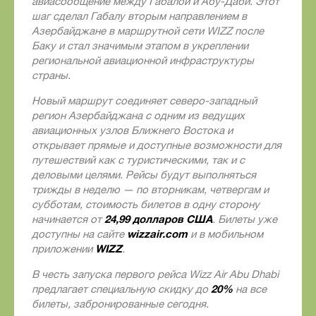
авиасообщение между Габалой и Абу-Даби. Этот
шаг сделал Габалу вторым направлением в
Азербайджане в маршрутной сети
WIZZ
после
Баку и стал значимым этапом в укреплении
региональной авиационной инфраструктуры
страны.
Новый маршрут соединяет северо-западный
регион Азербайджана с одним из ведущих
авиационных узлов Ближнего Востока и
открывает прямые и доступные возможности для
путешествий как с туристическими, так и с
деловыми целями. Рейсы будут выполняться
трижды в неделю — по вторникам, четвергам и
субботам, стоимость билетов в одну сторону
24,99 долларов США
начинается от
. Билеты уже
wizzair
.
com
доступны на сайте
и в мобильном
WIZZ
приложении
.
В честь запуска первого рейса
Wizz
Air
Abu
Dhabi
20%
предлагает специальную скидку до
на все
билеты, забронированные сегодня.