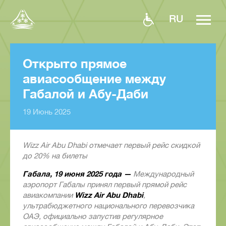
RU
Открыто прямое
авиасообщение между
Габалой и Абу-Даби
19 Июнь 2025
Wizz
Air
Abu
Dhabi
отмечает первый рейс скидкой
до 20% на билеты
Габала, 19 июня 2025 года —
Международный
аэропорт Габалы принял первый прямой рейс
Wizz
Air
Abu
Dhabi
авиакомпании
,
ультрабюджетного национального перевозчика
ОАЭ, официально запустив регулярное