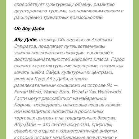
способствует культурному обмену, развитию
двустороннего туризма, экономическим связям и
расширению транзитных возможностей.
Об Абу-Даби
Абу-Даби,
столица Объединённых Арабских
Эмиратов, предлагает путешественникам
уникальное сочетание наследия, инноваций и
достопримечательностей мирового класса. Город
славится архитектурными шедеврами, такими как
мечеть шейха Зайда, культурными центрами,
включая Лувр Абу-Даби, а также
развлекательными локациями на острове Яс —
Ferrari
World
,
Warner
Bros
.
World
и
Yas
Waterworld
.
Гости могут расслабиться на набережной
Корниш, исследовать мангровые леса на каяках
или насладиться шопингом в роскошных
торговых центрах и на традиционных базарах.
Абу-Даби — это синтез искусства, природы,
семейного отдыха и космополитичной энергии,
который оставит незабываемые впечатления у