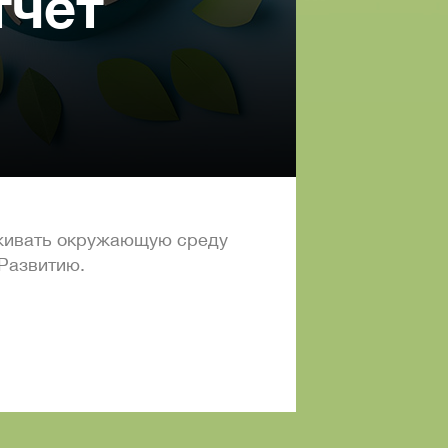
тчёт
рживать окружающую среду
 Развитию.