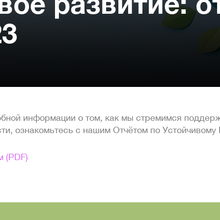
вое развитие: о
23
обной информации о том, как мы стремимся подде
ти, ознакомьтесь с нашим Отчётом по Устойчивому
м (PDF)