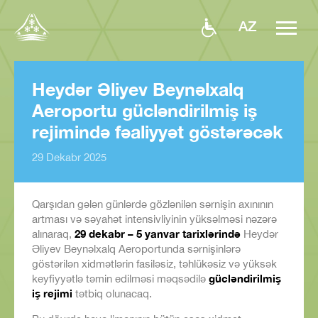
AZ
Heydər Əliyev Beynəlxalq
Aeroportu gücləndirilmiş iş
rejimində fəaliyyət göstərəcək
29 Dekabr 2025
Qarşıdan gələn günlərdə gözlənilən sərnişin axınının
artması və səyahət intensivliyinin yüksəlməsi nəzərə
29 dekabr – 5 yanvar tarixlərində
alınaraq,
Heydər
Əliyev Beynəlxalq Aeroportunda sərnişinlərə
göstərilən xidmətlərin fasiləsiz, təhlükəsiz və yüksək
gücləndirilmiş
keyfiyyətlə təmin edilməsi məqsədilə
iş rejimi
tətbiq olunacaq.