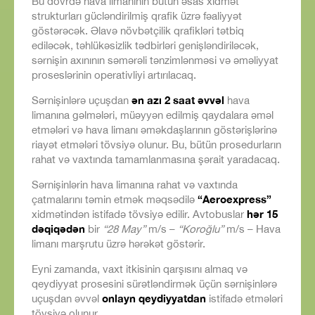
Bu dövrdə hava limanının bütün əsas xidmət
strukturları gücləndirilmiş qrafik üzrə fəaliyyət
göstərəcək. Əlavə növbətçilik qrafikləri tətbiq
ediləcək, təhlükəsizlik tədbirləri genişləndiriləcək,
sərnişin axınının səmərəli tənzimlənməsi və əməliyyat
proseslərinin operativliyi artırılacaq.
ən azı 2 saat əvvəl
Sərnişinlərə uçuşdan
hava
limanına gəlmələri, müəyyən edilmiş qaydalara əməl
etmələri və hava limanı əməkdaşlarının göstərişlərinə
riayət etmələri tövsiyə olunur. Bu, bütün prosedurların
rahat və vaxtında tamamlanmasına şərait yaradacaq.
Sərnişinlərin hava limanına rahat və vaxtında
“Aeroexpress”
çatmalarını təmin etmək məqsədilə
hər 15
xidmətindən istifadə tövsiyə edilir. Avtobuslar
dəqiqədən
bir
“28 May”
m/s –
“Koroğlu”
m/s – Hava
limanı marşrutu üzrə hərəkət göstərir.
Eyni zamanda, vaxt itkisinin qarşısını almaq və
qeydiyyat prosesini sürətləndirmək üçün sərnişinlərə
onlayn qeydiyyatdan
uçuşdan əvvəl
istifadə etmələri
tövsiyə olunur.