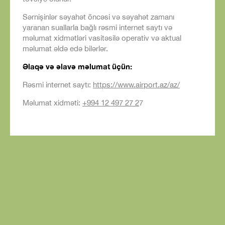
Sərnişinlər səyahət öncəsi və səyahət zamanı
yaranan suallarla bağlı rəsmi internet saytı və
məlumat xidmətləri vasitəsilə operativ və aktual
məlumat əldə edə bilərlər.
Əlaqə və əlavə məlumat üçün:
Rəsmi internet saytı:
https://www.airport.az/az/
Məlumat xidməti:
+994 12 497 27 2
7