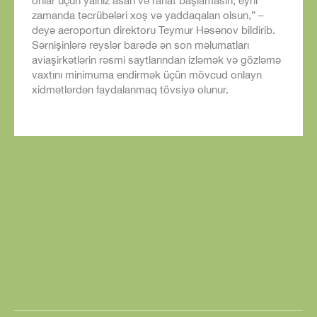
onlar üçün yalnız asan və rahat başlamasın, eyni
zamanda təcrübələri xoş və yaddaqalan olsun,” –
deyə aeroportun direktoru Teymur Həsənov bildirib.
Sərnişinlərə reyslər barədə ən son məlumatları
aviaşirkətlərin rəsmi saytlarından izləmək və gözləmə
vaxtını minimuma endirmək üçün mövcud onlayn
xidmətlərdən faydalanmaq tövsiyə olunur.