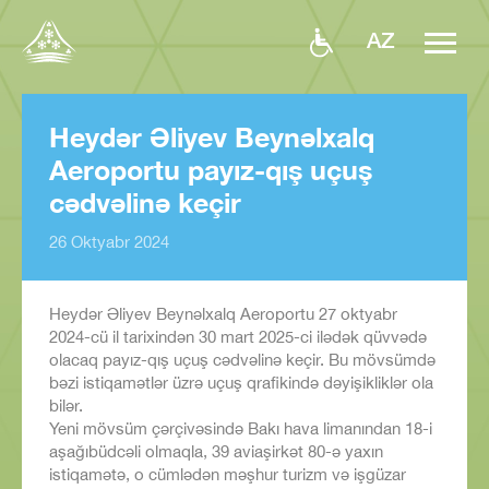
AZ
Heydər Əliyev Beynəlxalq
Aeroportu payız-qış uçuş
cədvəlinə keçir
26 Oktyabr 2024
Heydər Əliyev Beynəlxalq Aeroportu 27 oktyabr
2024-cü il tarixindən 30 mart 2025-ci ilədək qüvvədə
olacaq payız-qış uçuş cədvəlinə keçir. Bu mövsümdə
bəzi istiqamətlər üzrə uçuş qrafikində dəyişikliklər ola
bilər.
Yeni mövsüm çərçivəsində Bakı hava limanından 18-i
aşağıbüdcəli olmaqla, 39 aviaşirkət 80-ə yaxın
istiqamətə, o cümlədən məşhur turizm və işgüzar