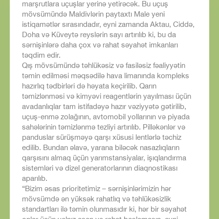
marşrutlara uçuşlar yerinə yetirəcək. Bu uçuş
mövsümündə Maldivlərin paytaxtı Male yeni
istiqamətlər sırasındadır, eyni zamanda Aktau, Ciddə,
Doha və Küveytə reyslərin sayı artırılıb ki, bu da
sərnişinlərə daha çox və rahat səyahət imkanları
təqdim edir.
Qış mövsümündə təhlükəsiz və fasiləsiz fəaliyyətin
təmin edilməsi məqsədilə hava limanında kompleks
hazırlıq tədbirləri də həyata keçirilib. Qarın
təmizlənməsi və kimyəvi reagentlərin yayılması üçün
avadanlıqlar tam istifadəyə hazır vəziyyətə gətirilib,
uçuş-enmə zolağının, avtomobil yollarının və piyada
sahələrinin təmizlənmə tezliyi artırılıb. Pilləkənlər və
panduslar sürüşməyə qarşı xüsusi lentlərlə təchiz
edilib. Bundan əlavə, yarana biləcək nasazlıqların
qarşısını almaq üçün yarımstansiyalar, işıqlandırma
sistemləri və dizel generatorlarının diaqnostikası
aparılıb.
“Bizim əsas prioritetimiz – sərnişinlərimizin hər
mövsümdə ən yüksək rahatlıq və təhlükəsizlik
standartları ilə təmin olunmasıdır ki, hər bir səyahət