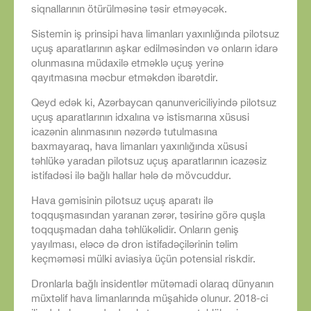
siqnallarının ötürülməsinə təsir etməyəcək.
Sistemin iş prinsipi hava limanları yaxınlığında pilotsuz
uçuş aparatlarının aşkar edilməsindən və onların idarə
olunmasına müdaxilə etməklə uçuş yerinə
qayıtmasına məcbur etməkdən ibarətdir.
Qeyd edək ki, Azərbaycan qanunvericiliyində pilotsuz
uçuş aparatlarının idxalına və istismarına xüsusi
icazənin alınmasının nəzərdə tutulmasına
baxmayaraq, hava limanları yaxınlığında xüsusi
təhlükə yaradan pilotsuz uçuş aparatlarının icazəsiz
istifadəsi ilə bağlı hallar hələ də mövcuddur.
Hava gəmisinin pilotsuz uçuş aparatı ilə
toqquşmasından yaranan zərər, təsirinə görə quşla
toqquşmadan daha təhlükəlidir. Onların geniş
yayılması, eləcə də dron istifadəçilərinin təlim
keçməməsi mülki aviasiya üçün potensial riskdir.
Dronlarla bağlı insidentlər mütəmadi olaraq dünyanın
müxtəlif hava limanlarında müşahidə olunur. 2018-ci