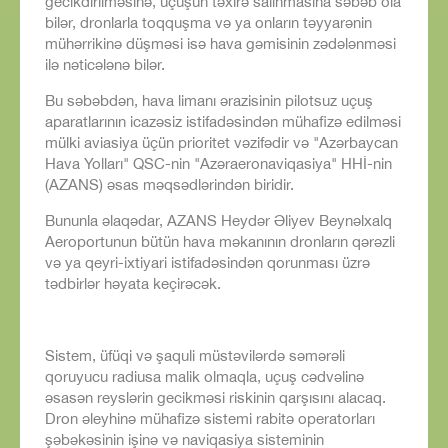
gecikdirilməsinə, uçuşun təxirə salınmasına səbəb ola
bilər, dronlarla toqquşma və ya onların təyyarənin
mühərrikinə düşməsi isə hava gəmisinin zədələnməsi
ilə nəticələnə bilər.
Bu səbəbdən, hava limanı ərazisinin pilotsuz uçuş
aparatlarının icazəsiz istifadəsindən mühafizə edilməsi
mülki aviasiya üçün prioritet vəzifədir və "Azərbaycan
Hava Yolları" QSC-nin "Azəraeronaviqasiya" HHİ-nin
(AZANS) əsas məqsədlərindən biridir.
Bununla əlaqədar, AZANS Heydər Əliyev Beynəlxalq
Aeroportunun bütün hava məkanının dronların qərəzli
və ya qeyri-ixtiyari istifadəsindən qorunması üzrə
tədbirlər həyata keçirəcək.
Sistem, üfüqi və şaquli müstəvilərdə səmərəli
qoruyucu radiusa malik olmaqla, uçuş cədvəlinə
əsasən reyslərin gecikməsi riskinin qarşısını alacaq.
Dron əleyhinə mühafizə sistemi rabitə operatorları
şəbəkəsinin işinə və naviqasiya sisteminin