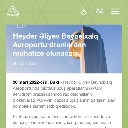
AZ
Heydər Əliyev Beynəlxalq
Aeroportu dronlardan
mühafizə olunacaq
30 Mart 2022
30 mart 2022-ci il, Bakı
- Heydər Əliyev Beynəlxalq
Aeroportunda pilotsuz uçuş aparatlarının (PUA)
aerodrom ərazisi üzərində radiosiqnallarını
bloklayaraq PUA-nın icazəsiz uçuşlarının qarşısını alan
kompleks sistem tətbiq ediləcək.
Pilotsuz uçuş aparatlarının aerodromlar üzərində və
ya uçuş-enmə zolaqlarının yaxınlığında uçuşu reysin