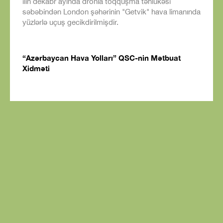
ilin dekabr ayında dronla toqquşma təhlükəsi
səbəbindən London şəhərinin "Getvik" hava limanında
yüzlərlə uçuş gecikdirilmişdir.
“Azərbaycan Hava Yolları” QSC-nin Mətbuat
Xidməti