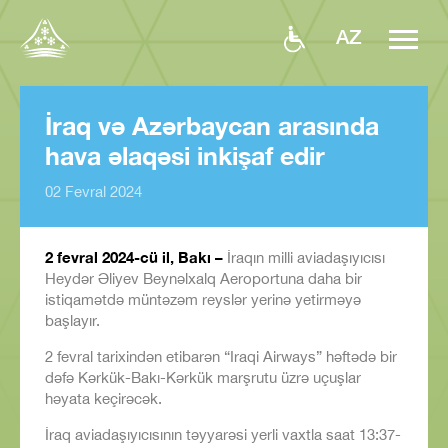
AZ
İraq və Azərbaycan arasında
hava əlaqəsi inkişaf edir
02 Fevral 2024
2 fevral 2024-cü il, Bakı –
İraqın milli aviadaşıyıcısı
Heydər Əliyev Beynəlxalq Aeroportuna daha bir
istiqamətdə müntəzəm reyslər yerinə yetirməyə
başlayır.
2 fevral tarixindən etibarən “Iraqi Airways” həftədə bir
dəfə Kərkük-Bakı-Kərkük marşrutu üzrə uçuşlar
həyata keçirəcək.
İraq aviadaşıyıcısının təyyarəsi yerli vaxtla saat 13:37-