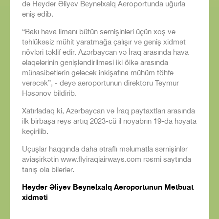
də Heydər Əliyev Beynəlxalq Aeroportunda uğurla
eniş edib.
“Bakı hava limanı bütün sərnişinləri üçün xoş və
təhlükəsiz mühit yaratmağa çalışır və geniş xidmət
növləri təklif edir. Azərbaycan və İraq arasında hava
əlaqələrinin genişləndirilməsi iki ölkə arasında
münasibətlərin gələcək inkişafına mühüm töhfə
verəcək”, - deyə aeroportunun direktoru Teymur
Həsənov bildirib.
Xatırladaq ki, Azərbaycan və İraq paytaxtları arasında
ilk birbaşa reys artıq 2023-cü il noyabrın 19-da həyata
keçirilib.
Uçuşlar haqqında daha ətraflı məlumatla sərnişinlər
aviaşirkətin www.flyiraqiairways.com rəsmi saytında
tanış ola bilərlər.
Heydər Əliyev Beynəlxalq Aeroportunun Mətbuat
xidməti