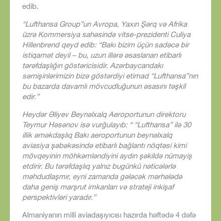
edib.
“Lufthansa Group”un Avropa, Yaxın Şərq və Afrika
üzrə Kommersiya sahəsində vitse-prezidenti Culiya
Hillenbrend qeyd edib: “Bakı bizim üçün sadəcə bir
istiqamət deyil – bu, uzun illərə əsaslanan etibarlı
tərəfdaşlığın göstəricisidir. Azərbaycandakı
sərnişinlərimizin bizə göstərdiyi etimad “Lufthansa”nın
bu bazarda davamlı mövcudluğunun əsasını təşkil
edir.”
Heydər Əliyev Beynəlxalq Aeroportunun direktoru
Teymur Həsənov isə vurğulayıb: “ “Lufthansa” ilə 30
illik əməkdaşlıq Bakı aeroportunun beynəlxalq
aviasiya şəbəkəsində etibarlı bağlantı nöqtəsi kimi
mövqeyinin möhkəmləndiyini aydın şəkildə nümayiş
etdirir. Bu tərəfdaşlıq yalnız bugünkü nəticələrlə
məhdudlaşmır, eyni zamanda gələcək mərhələdə
daha geniş marşrut imkanları və strateji inkişaf
perspektivləri yaradır.”
Almaniyanın milli aviadaşıyıcısı hazırda həftədə 4 dəfə