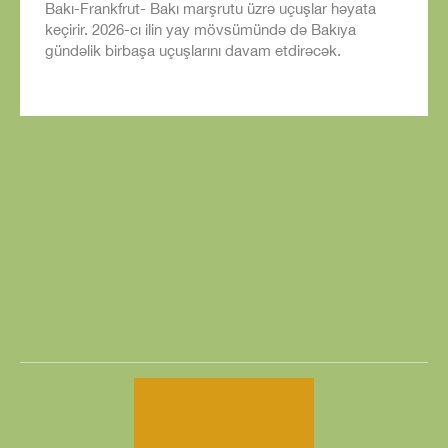
Bakı-Frankfrut- Bakı marşrutu üzrə uçuşlar həyata
keçirir. 2026-cı ilin yay mövsümündə də Bakıya
gündəlik birbaşa uçuşlarını davam etdirəcək.