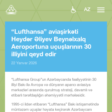
AZ
“Lufthansa” aviaşirkəti
Heydər Əliyev Beynəlxalq
Aeroportuna uçuşlarının 30
illiyini qeyd edir
22 Yanvar 2026
“Lufthansa Group”un Azərbaycanda fəaliyyətinin 30
illiyi Bakı ilə Avropa və dünyanın aparıcı aviasiya
mərkəzləri arasında qurulmuş strateji, davamlı və
etibarlı tərəfdaşlığın əhəmiyyətli mərhələsidir.
1995-ci ildən etibarən “Lufthansa” Bakı istiqamətində
müntəzəm uçuşlar həyata keçirərək Azərbaycanı