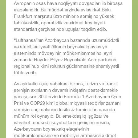
Avropanın əsas hava nəqliyyatı qovşaqları ilə birbaşa
əlaqələndirir. Bu müddət ərzində aviaşirkət Bakı–
Frankfurt marşrutu üzrə minlərlə sərnişinə yüksək
təhlükəsizlik, operativlik və xidmət keyfiyyəti
standartları çərçivəsində uçuşlar təqdim edib.
“Lufthansa”nın Azərbaycan bazarında uzunmüddətli
və stabil fəaliyyəti ölkənin beynəlxalq aviasiya
sistemində mövqeyinin möhkəmlənməsinə, eyni
zamanda Heydər Əliyev Beynəlxalq Aeroportunun
regional hub kimi rolunun güclənməsinə əhəmiyyətli
töhfə verib.
Aviaşirkətin uçuş şəbəkəsi biznes, turizm və tranzit
sərnişin axınlarının davamlı inkişafını dəstəkləməklə
yanaşı, son 30 il ərzində Formula 1 Azərbaycan Qran-
Prisi və COP29 kimi qlobal miqyaslı tədbirlər zamanı
sərnişin daşımalarının fasiləsiz təmin olunmasında
mühüm rol oynayıb. Bu əməkdaşlıq işgüzar və
istirahət məqsədli səyahətlərin genişlənməsinə,
Azərbaycanın beynəlxalq əlaqələrinin
möhkəmlənməsinə və mobilliyin artmasına xidmət