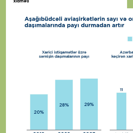
xidməti