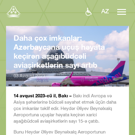
AZ
Daha çox imkanlar:
Azərbaycana uçuş həyata
keçirən aşağıbüdcəli
aviaşirkətlərin sayı artıb
03 Avqust 2023
14 avqust 2023-cü il, Bakı –
Bakı indi Avropa və
Asiya şəhərlərinə büdcəli səyahət etmək üçün daha
çox imkanlar təklif edir. Heydər Əliyev Beynəlxalq
Aeroportuna uçuşlar həyata keçirən xarici
aşağıbüdcəli aviaşirkətlərin sayı 15-ə çatıb.
Bunu Heydər Əliyev Beynəlxalq Aeroportunun