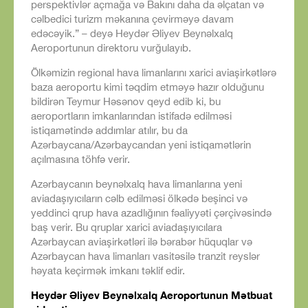
perspektivlər açmağa və Bakını daha da əlçatan və
cəlbedici turizm məkanına çevirməyə davam
edəcəyik.” – deyə Heydər Əliyev Beynəlxalq
Aeroportunun direktoru vurğulayıb.
Ölkəmizin regional hava limanlarını xarici aviaşirkətlərə
baza aeroportu kimi təqdim etməyə hazır olduğunu
bildirən Teymur Həsənov qeyd edib ki, bu
aeroportların imkanlarından istifadə edilməsi
istiqamətində addımlar atılır, bu da
Azərbaycana/Azərbaycandan yeni istiqamətlərin
açılmasına töhfə verir.
Azərbaycanın beynəlxalq hava limanlarına yeni
aviadaşıyıcıların cəlb edilməsi ölkədə beşinci və
yeddinci qrup hava azadlığının fəaliyyəti çərçivəsində
baş verir. Bu qruplar xarici aviadaşıyıcılara
Azərbaycan aviaşirkətləri ilə bərabər hüquqlar və
Azərbaycan hava limanları vasitəsilə tranzit reyslər
həyata keçirmək imkanı təklif edir.
Heydər Əliyev Beynəlxalq Aeroportunun Mətbuat