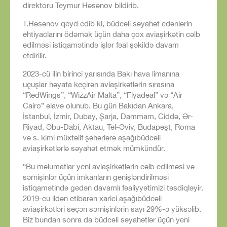
direktoru Teymur Həsənov bildirib.
T.Həsənov qeyd edib ki, büdcəli səyahət edənlərin
ehtiyaclarını ödəmək üçün daha çox aviaşirkətin cəlb
edilməsi istiqamətində işlər fəal şəkildə davam
etdirilir.
2023-cü ilin birinci yarısında Bakı hava limanına
uçuşlar həyata keçirən aviaşirkətlərin sırasına
“RedWings”, “WizzAir Malta”, “Flyadeal” və “Air
Cairo” əlavə olunub. Bu gün Bakıdan Ankara,
İstanbul, İzmir, Dubay, Şarja, Dammam, Ciddə, Ər-
Riyad, Əbu-Dabi, Aktau, Tel-Əviv, Budapeşt, Roma
və s. kimi müxtəlif şəhərlərə aşağıbüdcəli
aviaşirkətlərlə səyahət etmək mümkündür.
“Bu məlumatlar yeni aviaşirkətlərin cəlb edilməsi və
sərnişinlər üçün imkanların genişləndirilməsi
istiqamətində gedən davamlı fəaliyyətimizi təsdiqləyir.
2019-cu ildən etibarən xarici aşağıbüdcəli
aviaşirkətləri seçən sərnişinlərin sayı 29%-ə yüksəlib.
Biz bundan sonra da büdcəli səyahətlər üçün yeni