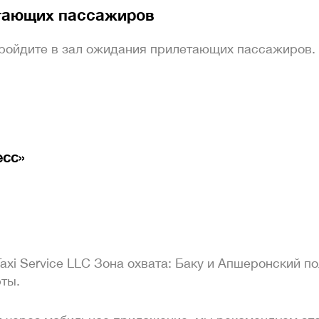
тающих пассажиров
пройдите в зал ожидания прилетающих пассажиров.
есс»
axi Service LLC Зона охвата: Баку и Апшеронский п
ты.