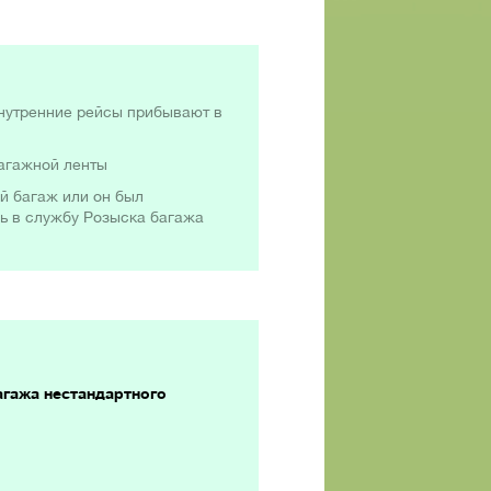
внутренние рейсы прибывают в
багажной ленты
й багаж или он был
сь в службу Розыска багажа
агажа нестандартного