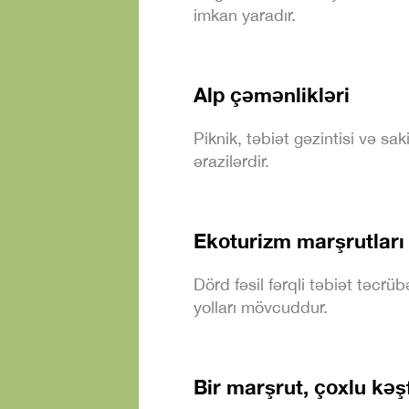
imkan yaradır.
Alp çəmənlikləri
Piknik, təbiət gəzintisi və sak
ərazilərdir.
Ekoturizm marşrutları
Dörd fəsil fərqli təbiət təcrü
yolları mövcuddur.
Bir marşrut, çoxlu kəş