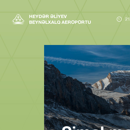
HEYDƏR ƏLIYEV
21
BEYNƏLXALQ AEROPORTU