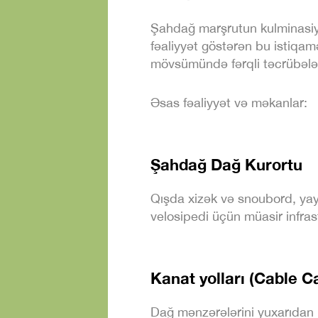
Şahdağ marşrutun kulminasiya
fəaliyyət göstərən bu istiqa
mövsümündə fərqli təcrübələr
Əsas fəaliyyət və məkanlar:
Şahdağ Dağ Kurortu
Qışda xizək və snoubord, yay
velosipedi üçün müasir infrast
Kanat yolları (Cable C
Dağ mənzərələrini yuxarıdan