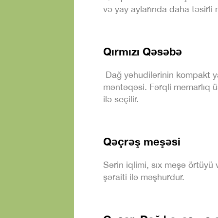
və yay aylarında daha təsirli
Qırmızı Qəsəbə
Dağ yəhudilərinin kompakt ya
məntəqəsi. Fərqli memarlıq 
ilə seçilir.
Qəçrəş meşəsi
Sərin iqlimi, sıx meşə örtüyü v
şəraiti ilə məşhurdur.