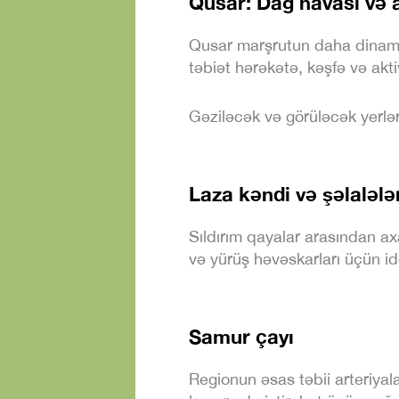
Qusar: Dağ havası və a
Qusar marşrutun daha dinami
təbiət hərəkətə, kəşfə və akti
Gəziləcək və görüləcək yerlər
Laza kəndi və şəlalələ
Sıldırım qayalar arasından ax
və yürüş həvəskarları üçün i
Samur çayı
Regionun əsas təbii arteriyala