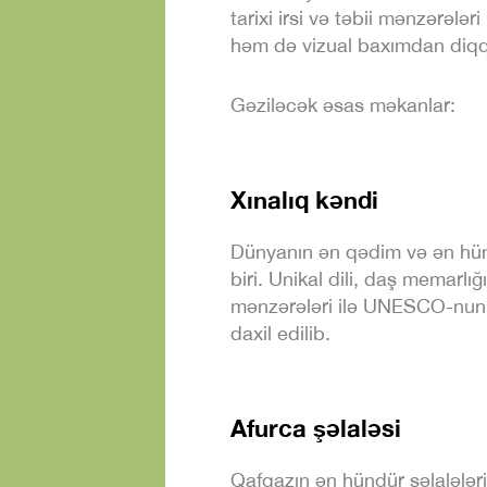
tarixi irsi və təbii mənzərələ
həm də vizual baxımdan diqqə
Gəziləcək əsas məkanlar:
Xınalıq kəndi
Dünyanın ən qədim və ən hü
biri. Unikal dili, daş memarlı
mənzərələri ilə UNESCO-nun 
daxil edilib.
Afurca şəlaləsi
Qafqazın ən hündür şəlalələri