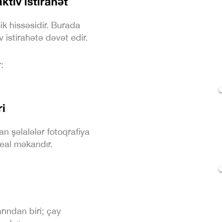
ktiv istirahət
k hissəsidir. Burada
v istirahətə dəvət edir.
:
ri
an şəlalələr fotoqrafiya
deal məkandır.
rından biri; çay