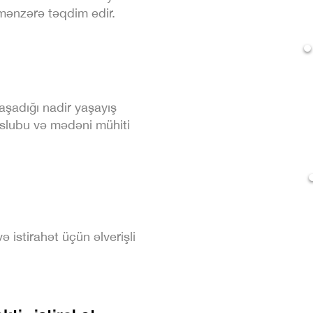
 mənzərə təqdim edir.
şadığı nadir yaşayış
üslubu və mədəni mühiti
ə istirahət üçün əlverişli