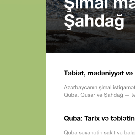
Şimal ma
Şahdağ
Təbiət, mədəniyyət və 
Azərbaycanın şimal istiqaməti
Quba, Qusar və Şahdağ — təbiə
Quba: Tarix və təbiəti
Quba səyahətin sakit və balan