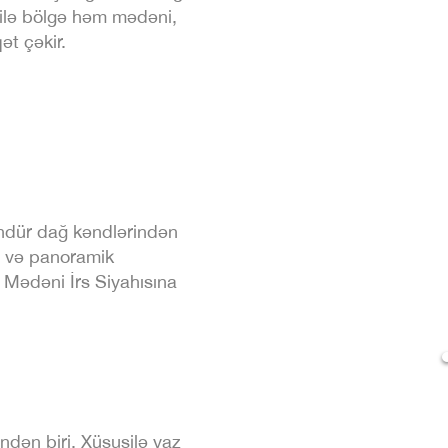
ri ilə bölgə həm mədəni,
t çəkir.
ndür dağ kəndlərindən
ğı və panoramik
Mədəni İrs Siyahısına
ndən biri. Xüsusilə yaz