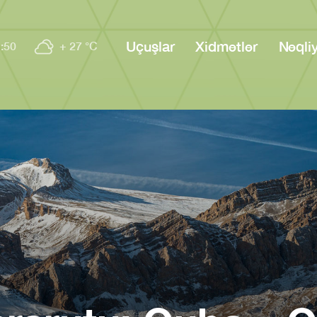
Uçuşlar
Xidmətlər
Nəqli
:50
+ 27 °C