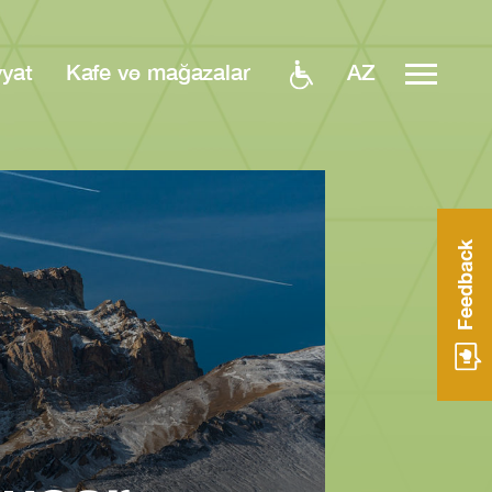
AZ
yyat
Kafe və mağazalar
Feedback