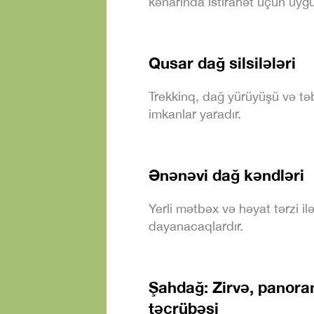
kənarında istirahət üçün uyğ
Qusar dağ silsilələri
Trekkinq, dağ yürüyüşü və təb
imkanlar yaradır.
Ənənəvi dağ kəndləri
Yerli mətbəx və həyat tərzi il
dayanacaqlardır.
Şahdağ: Zirvə, panora
təcrübəsi