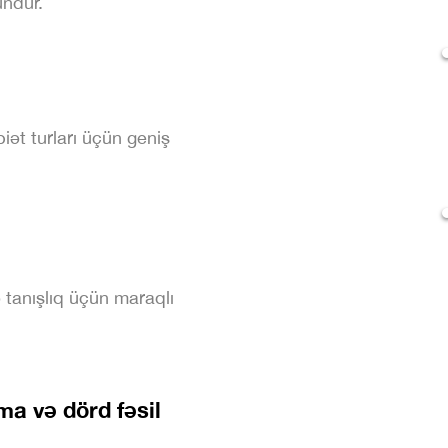
undur.
iət turları üçün geniş
ə tanışlıq üçün maraqlı
ma və dörd fəsil