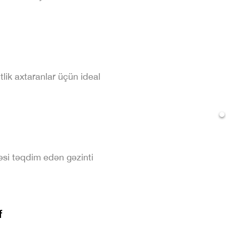
itlik axtaranlar üçün ideal
bəsi təqdim edən gəzinti
f