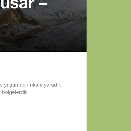
usar –
də yaşamaq imkanı yaradır.
 bölgələrdir.