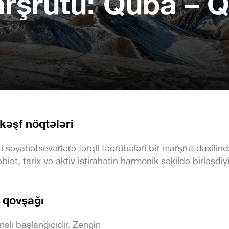
rşrutu: Quba – Q
kəşf nöqtələri
 səyahətsevərlərə fərqli təcrübələri bir marşrut daxilin
t, tarix və aktiv istirahətin harmonik şəkildə birləşdiyi
n qovşağı
slı başlanğıcıdır. Zəngin