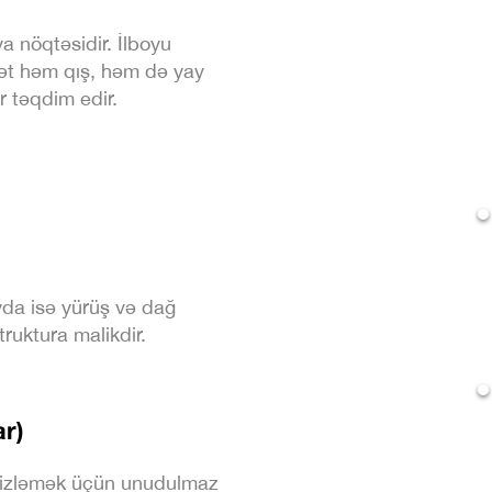
 nöqtəsidir. İlboyu
mət həm qış, həm də yay
 təqdim edir.
da isə yürüş və dağ
ruktura malikdir.
ar)
 izləmək üçün unudulmaz